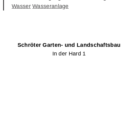
Wasser
Wasseranlage
Schröter Garten- und Landschaftsbau
In der Hard 1
91480 Markt Taschendorf
T
09552 921040
M
info@schroeter-landschaftsbau.de
IMPRESSUM
DATENSCHUTZERKLÄRUNG
SOCIAL-MEDIA-DATENSCHUTZ