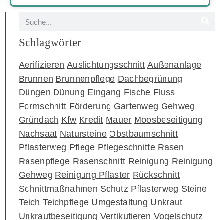
Schlagwörter
Aerifizieren
Auslichtungsschnitt
Außenanlage
Brunnen
Brunnenpflege
Dachbegrünung
Düngen
Dünung
Eingang
Fische
Fluss
Formschnitt
Förderung
Gartenweg
Gehweg
Gründach
Kfw
Kredit
Mauer
Moosbeseitigung
Nachsaat
Natursteine
Obstbaumschnitt
Pflasterweg
Pflege
Pflegeschnitte
Rasen
Rasenpflege
Rasenschnitt
Reinigung
Reinigung
Gehweg
Reinigung Pflaster
Rückschnitt
Schnittmaßnahmen
Schutz Pflasterweg
Steine
Teich
Teichpflege
Umgestaltung
Unkraut
Unkrautbeseitigung
Vertikutieren
Vogelschutz