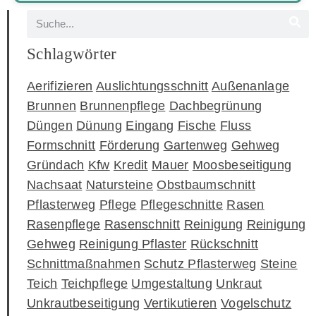
Schlagwörter
Aerifizieren
Auslichtungsschnitt
Außenanlage
Brunnen
Brunnenpflege
Dachbegrünung
Düngen
Dünung
Eingang
Fische
Fluss
Formschnitt
Förderung
Gartenweg
Gehweg
Gründach
Kfw
Kredit
Mauer
Moosbeseitigung
Nachsaat
Natursteine
Obstbaumschnitt
Pflasterweg
Pflege
Pflegeschnitte
Rasen
Rasenpflege
Rasenschnitt
Reinigung
Reinigung
Gehweg
Reinigung Pflaster
Rückschnitt
Schnittmaßnahmen
Schutz Pflasterweg
Steine
Teich
Teichpflege
Umgestaltung
Unkraut
Unkrautbeseitigung
Vertikutieren
Vogelschutz