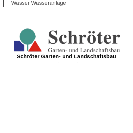
Wasser
Wasseranlage
Schröter Garten- und Landschaftsbau
In der Hard 1
91480 Markt Taschendorf
T
09552 921040
M
info@schroeter-landschaftsbau.de
IMPRESSUM
DATENSCHUTZERKLÄRUNG